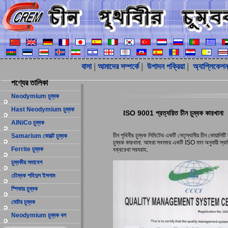
বাসা
|
আমাদের সম্পর্কে
|
উপাদন পক্রিয়া
|
অ্যাপ্লিকেশন
পণ্যের তালিকা
Neodymium চুম্বক
Hast Neodymium চুম্বক
ISO 9001 প্রত্যয়িত চীন চুম্বক কারখানা
AlNiCo চুম্বক
চীন পৃথিবীর চুম্বক লিমিটেড একটি নেতৃস্থানীয় চীন কোয
Samarium কোবল্ট চুম্বক
চুম্বক কারখানা. আমরা সবসময় একটি ISO মান অনুযায়ী স্থায়
Ferrite চুম্বক
বক্ররেখা সরবরাহ.
চুম্বকীয় সমাবেশ
চৌম্বক শহিদুল ইসলাম
স্পিকার চুম্বক
মোটর চুম্বক
Neodymium চুম্বক বল