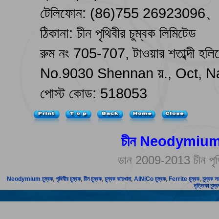
টেলিফোন: (86)755 26923096
ঠিকানা: চীন পৃথিবীর চুম্বক লিমিটেড
রুম নং 705-707, টাওয়ার শতাব্দী হলিড
No.9030 Shennan য়., Oct, N
পোস্ট কোড: 518053
চীন Neodymium চুম
ডান 2009-2013 চীন পৃথি
Neodymium চুম্বক
,
পৃথিবীর চুম্বক
,
চীন চুম্বক
,
চুম্বক কারখানা
,
AlNiCo চুম্বক
,
Ferrite চুম্বক
,
চুম্বক স
মৃত্তিকা চুম্বক