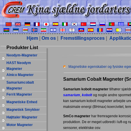
Hjem
|
Om os
|
Fremstillingsproces
|
Applikati
Produkter List
Neodym-Magneter
HAST Neodym
Magnetiske egenskaber og fysiske ege
Magneter
Alnico Magneter
Samarium Cobalt Magneter (
Samariumcobalt
Magneter
Samarium kobolt magneter
tilhører sjæld
Ferrit Magneter
samarium
,
kobolt
og nogle andre spormeta
kan samarium kobolt magneter arbejde und
Magnetiske Enhed
maksimale energi (BHmax) koercivitet, temp
Magnetisk Smykker
SmCo magneter
har fremragende korrosion
Højttaler Magneter
produktion. De er meget udbredt i luft-og 
Motor Magneter
sensorer, elektriske osv.